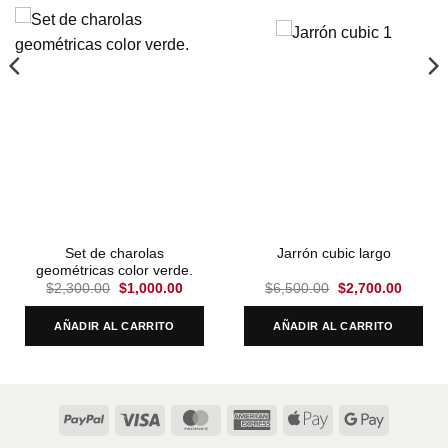
Set de charolas
Jarrón cubic largo
geométricas color verde.
t
Original
Current
Original
Curren
$
2,300.00
$
1,000.00
$
6,500.00
$
2,700.00
price
price
price
price
was:
is:
was:
is:
0.
$2,300.00.
$1,000.00.
$6,500.00.
$2,700
AÑADIR AL CARRITO
AÑADIR AL CARRITO
PayPal
Visa
MasterCard
American
Apple
Google
Express
Pay
Pay