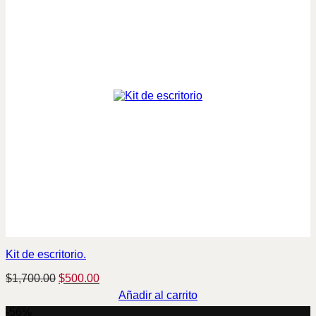
Kit de escritorio.
Original
Current
$
1,700.00
$
500.00
price
price
Añadir al carrito
was:
is:
-56%
$1,700.00.
$500.00.