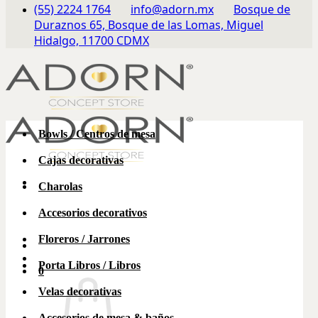
(55) 2224 1764
info@adorn.mx
Bosque de
Duraznos 65, Bosque de las Lomas, Miguel
Hidalgo, 11700 CDMX
Bowls / Centros de mesa
Cajas decorativas
Charolas
Accesorios decorativos
Floreros / Jarrones
Porta Libros / Libros
0
Velas decorativas
Accesorios de mesa & baños