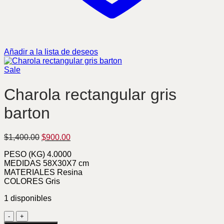
Añadir a la lista de deseos
Sale
Charola rectangular gris
barton
Original
Current
$
1,400.00
$
900.00
price
price
PESO (KG) 4.0000
was:
is:
MEDIDAS 58X30X7 cm
$1,400.00.
$900.00.
MATERIALES Resina
COLORES Gris
1 disponibles
Charola
rectangular