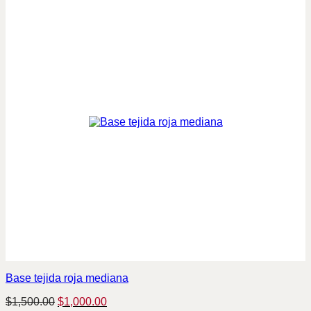
Base tejida roja mediana
Original
Current
$
1,500.00
$
1,000.00