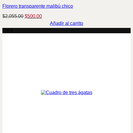
Florero transparente malibú chico
Original
Current
$
2,055.00
$
500.00
price
price
Añadir al carrito
was:
is:
-74%
$2,055.00.
$500.00.