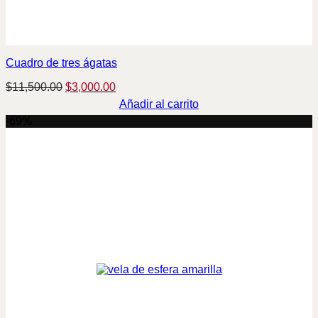
Cuadro de tres ágatas
Original
Current
$
11,500.00
$
3,000.00
price
price
Añadir al carrito
was:
is:
-69%
$11,500.00.
$3,000.00.