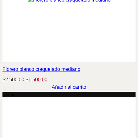
Florero blanco craquelado mediano
Original
Current
$
2,500.00
$
1,500.00
price
price
Añadir al carrito
was:
is:
-33%
$2,500.00.
$1,500.00.