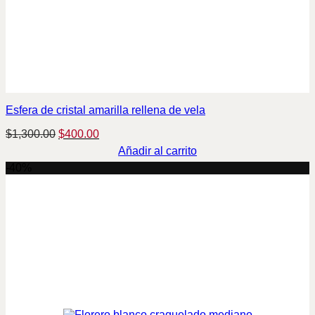
Esfera de cristal amarilla rellena de vela
Original
Current
$
1,300.00
$
400.00
price
price
Añadir al carrito
was:
is:
-40%
$1,300.00.
$400.00.