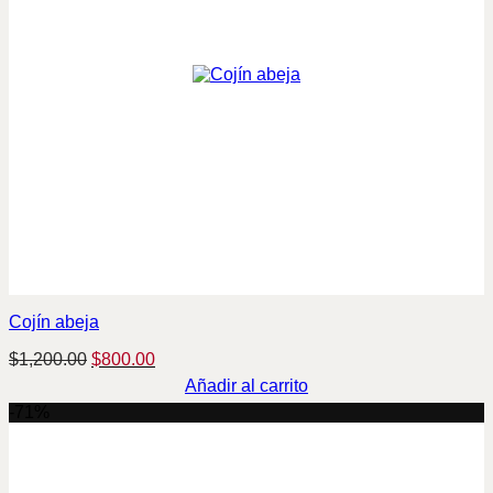
Cojín abeja
Original
Current
$
1,200.00
$
800.00
price
price
Añadir al carrito
was:
is:
-71%
$1,200.00.
$800.00.