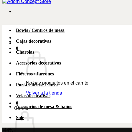
Bowls / Centros de mesa
Cajas decorativas
0
Charolas
Accesorios decorativos
Floreros / Jarrones
No hay productos en el carrito.
Porta Libros / Libros
Volver a la tienda
Velas decorativas
0
Accesorios de mesa & baños
Carrito
Sale
-44%