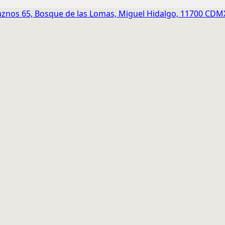
znos 65, Bosque de las Lomas, Miguel Hidalgo, 11700 CDM