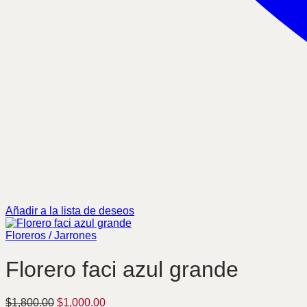
Añadir a la lista de deseos
Floreros / Jarrones
Florero faci azul grande
Original
Current
$
1,800.00
$
1,000.00