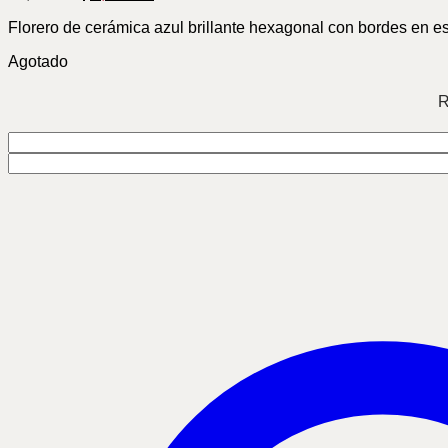
price
price
Florero de cerámica azul brillante hexagonal con bordes en e
was:
is:
$1,800.00.
$1,000.00.
Agotado
R