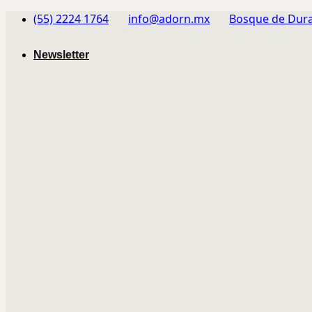
Skip
(55) 2224 1764
info@adorn.mx
Bosque de Dura
to
content
Newsletter