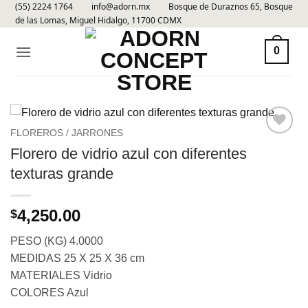
(55) 2224 1764
info@adorn.mx
Bosque de Duraznos 65, Bosque
Skip
de las Lomas, Miguel Hidalgo, 11700 CDMX
to
content
0
FLOREROS / JARRONES
Añadir
Florero de vidrio azul con diferentes
a la
texturas grande
lista de
deseos
4,250.00
$
PESO (KG) 4.0000
MEDIDAS 25 X 25 X 36 cm
MATERIALES Vidrio
COLORES Azul