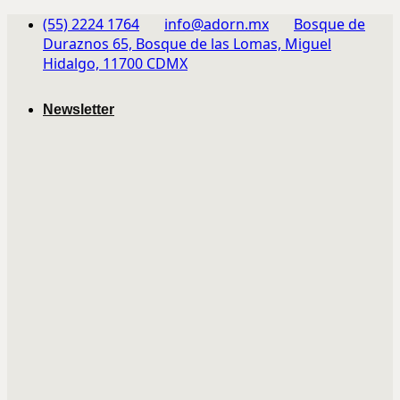
Skip
(55) 2224 1764
info@adorn.mx
Bosque de
to
Duraznos 65, Bosque de las Lomas, Miguel
content
Hidalgo, 11700 CDMX
Newsletter