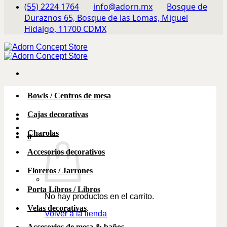
(55) 2224 1764
info@adorn.mx
Bosque de
Duraznos 65, Bosque de las Lomas, Miguel
Hidalgo, 11700 CDMX
Bowls / Centros de mesa
Cajas decorativas
Charolas
0
Accesorios decorativos
Floreros / Jarrones
Porta Libros / Libros
No hay productos en el carrito.
Velas decorativas
Volver a la tienda
Accesorios de mesa & baños