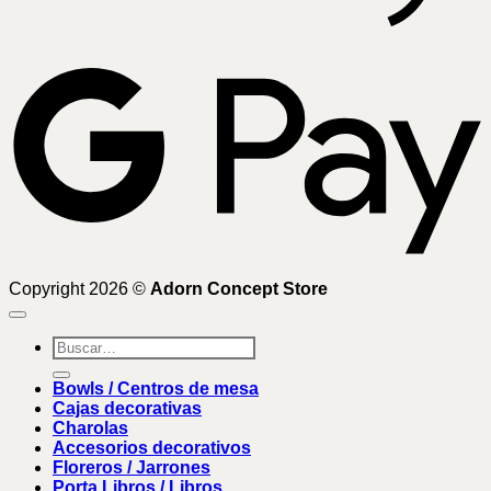
G
Copyright 2026 ©
Adorn Concept Store
Buscar
por:
Bowls / Centros de mesa
Cajas decorativas
Charolas
Accesorios decorativos
Floreros / Jarrones
Porta Libros / Libros