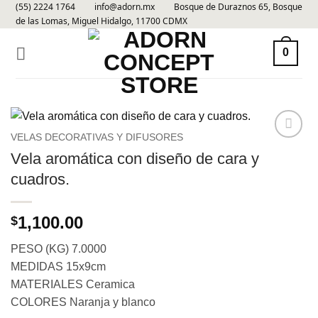
(55) 2224 1764
info@adorn.mx
Bosque de Duraznos 65, Bosque
Skip
de las Lomas, Miguel Hidalgo, 11700 CDMX
to
content
0
VELAS DECORATIVAS Y DIFUSORES
Añadir
Vela aromática con diseño de cara y
a la
cuadros.
lista de
deseos
1,100.00
$
PESO (KG) 7.0000
MEDIDAS 15x9cm
MATERIALES Ceramica
COLORES Naranja y blanco