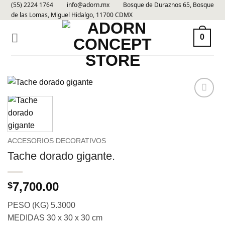
(55) 2224 1764
info@adorn.mx
Bosque de Duraznos 65, Bosque
Skip
de las Lomas, Miguel Hidalgo, 11700 CDMX
to
content
0
Añadir
a la
lista de
deseos
ACCESORIOS DECORATIVOS
Tache dorado gigante.
7,700.00
$
PESO (KG) 5.3000
MEDIDAS 30 x 30 x 30 cm