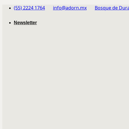
Skip
(55) 2224 1764
info@adorn.mx
Bosque de Dura
to
content
Newsletter