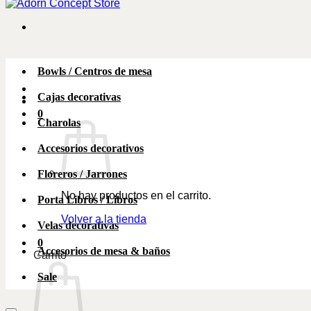
Bowls / Centros de mesa
Cajas decorativas
0
Charolas
Accesorios decorativos
Floreros / Jarrones
No hay productos en el carrito.
Porta Libros / Libros
Volver a la tienda
Velas decorativas
0
Accesorios de mesa & baños
Carrito
Sale