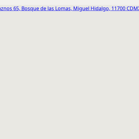
znos 65, Bosque de las Lomas, Miguel Hidalgo, 11700 CDM