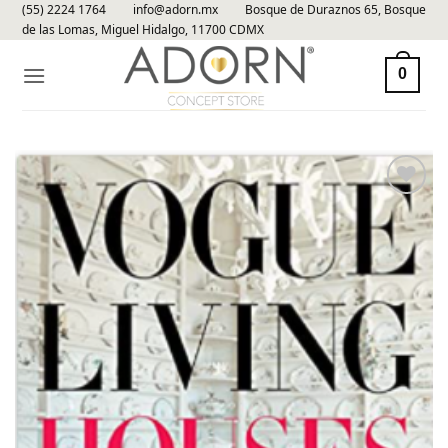
(55) 2224 1764
info@adorn.mx
Bosque de Duraznos 65, Bosque
Skip
de las Lomas, Miguel Hidalgo, 11700 CDMX
to
content
0
Añadir
a la
lista de
deseos