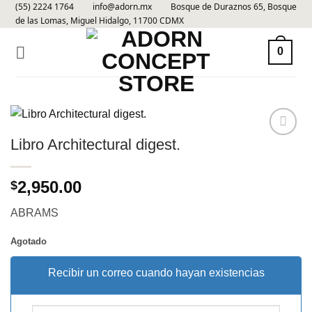
(55) 2224 1764
info@adorn.mx
Bosque de Duraznos 65, Bosque
Skip
de las Lomas, Miguel Hidalgo, 11700 CDMX
to
content
0
Libro Architectural digest.
Añadir
a la
lista de
2,950.00
$
deseos
ABRAMS
Agotado
Recibir un correo cuando hayan existencias