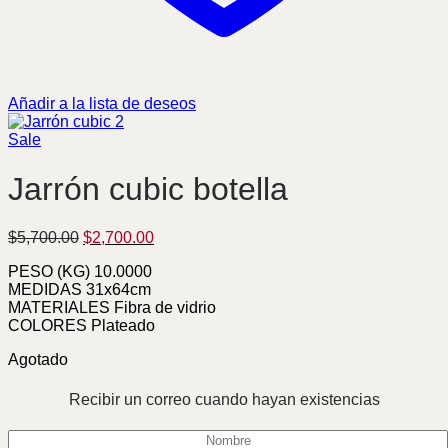
Añadir a la lista de deseos
Sale
Jarrón cubic botella
Original
Current
$
5,700.00
$
2,700.00
price
price
PESO (KG) 10.0000
was:
is:
MEDIDAS 31x64cm
$5,700.00.
$2,700.00.
MATERIALES Fibra de vidrio
COLORES Plateado
Agotado
Recibir un correo cuando hayan existencias