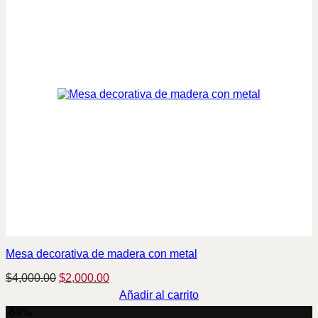
Mesa decorativa de madera con metal
Original
Current
$
4,000.00
$
2,000.00
price
price
Añadir al carrito
was:
is:
-69%
$4,000.00.
$2,000.00.