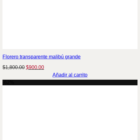
Florero transparente malibú grande
Original
Current
$
1,800.00
$
900.00
price
price
Añadir al carrito
was:
is:
-62%
$1,800.00.
$900.00.