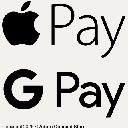
A
G
Copyright 2026 ©
Adorn Concept Store