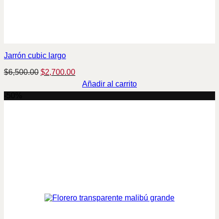
Jarrón cubic largo
Original
Current
$
6,500.00
$
2,700.00
price
price
Añadir al carrito
was:
is:
-50%
$6,500.00.
$2,700.00.