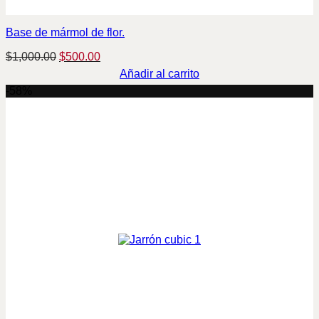
Base de mármol de flor.
Original
Current
$
1,000.00
$
500.00
price
price
Añadir al carrito
was:
is:
-58%
$1,000.00.
$500.00.