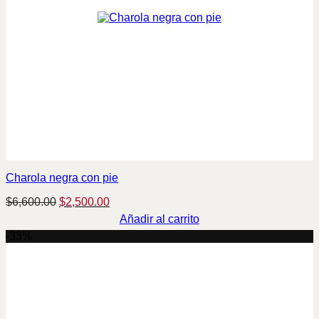
Charola negra con pie
Original
Current
$
6,600.00
$
2,500.00
price
price
Añadir al carrito
was:
is:
-33%
$6,600.00.
$2,500.00.