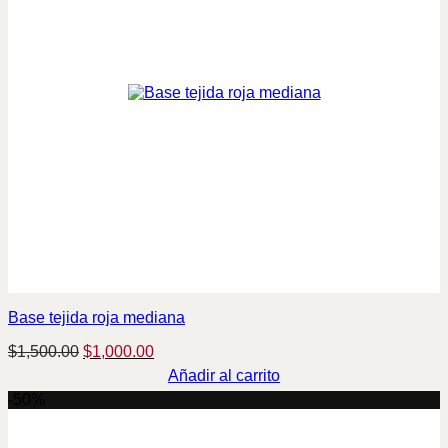
Base tejida roja mediana
Original
Current
$
1,500.00
$
1,000.00
price
price
Añadir al carrito
was:
is:
-50%
$1,500.00.
$1,000.00.