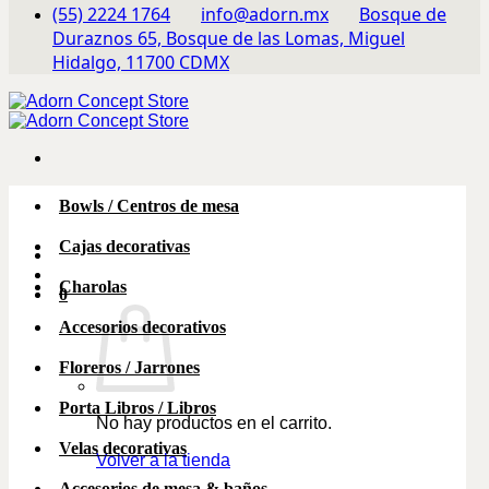
(55) 2224 1764
info@adorn.mx
Bosque de
Duraznos 65, Bosque de las Lomas, Miguel
Hidalgo, 11700 CDMX
Bowls / Centros de mesa
Cajas decorativas
Charolas
0
Accesorios decorativos
Floreros / Jarrones
Porta Libros / Libros
No hay productos en el carrito.
Velas decorativas
Volver a la tienda
Accesorios de mesa & baños