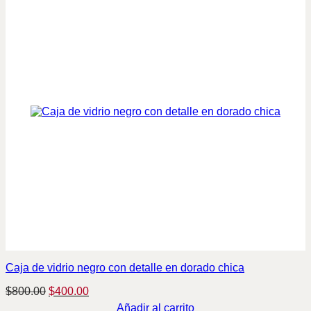
Caja de vidrio negro con detalle en dorado chica
Original
Current
$
800.00
$
400.00
price
price
Añadir al carrito