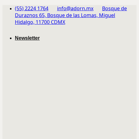
Skip
(55) 2224 1764
info@adorn.mx
Bosque de
to
Duraznos 65, Bosque de las Lomas, Miguel
content
Hidalgo, 11700 CDMX
Newsletter