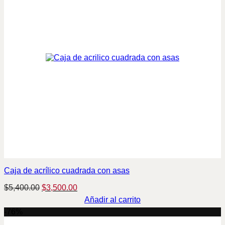
Caja de acrílico cuadrada con asas
Original
Current
$
5,400.00
$
3,500.00
price
price
Añadir al carrito
was:
is:
-76%
$5,400.00.
$3,500.00.