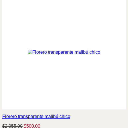
Florero transparente malibú chico
Original
Current
$
2,055.00
$
500.00