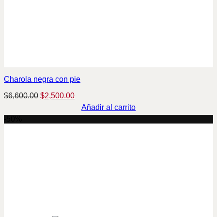
Charola negra con pie
Original
Current
$
6,600.00
$
2,500.00
price
price
Añadir al carrito
was:
is:
-50%
$6,600.00.
$2,500.00.