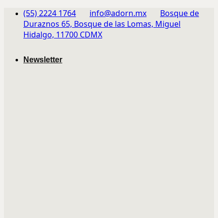
Skip
(55) 2224 1764
info@adorn.mx
Bosque de
to
Duraznos 65, Bosque de las Lomas, Miguel
content
Hidalgo, 11700 CDMX
Newsletter