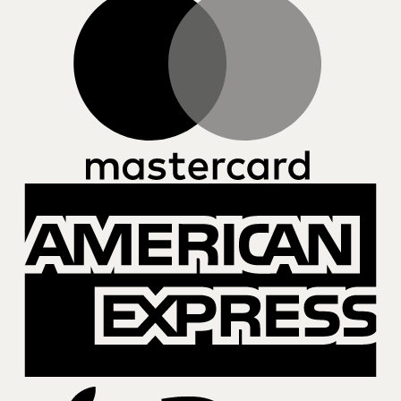
A
E
A