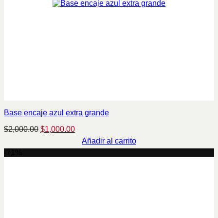
Base encaje azul extra grande
Original
Current
$
2,000.00
$
1,000.00
price
price
Añadir al carrito
was:
is:
-71%
$2,000.00.
$1,000.00.