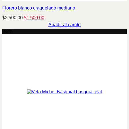
Florero blanco craquelado mediano
Original
Current
$
2,500.00
$
1,500.00
price
price
Añadir al carrito
was:
is:
-58%
$2,500.00.
$1,500.00.