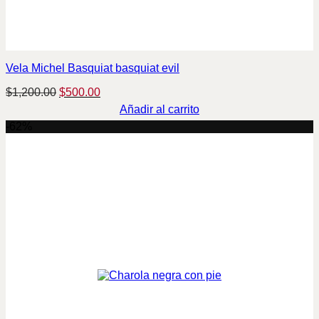
Vela Michel Basquiat basquiat evil
Original
Current
$
1,200.00
$
500.00
price
price
Añadir al carrito
was:
is:
-62%
$1,200.00.
$500.00.