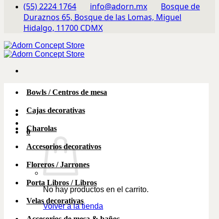
(55) 2224 1764
info@adorn.mx
Bosque de
Duraznos 65, Bosque de las Lomas, Miguel
Hidalgo, 11700 CDMX
Bowls / Centros de mesa
Cajas decorativas
Charolas
0
Accesorios decorativos
Floreros / Jarrones
Porta Libros / Libros
No hay productos en el carrito.
Velas decorativas
Volver a la tienda
Accesorios de mesa & baños