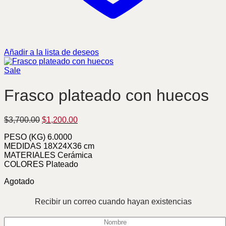
Añadir a la lista de deseos
Sale
Frasco plateado con huecos
Original
Current
$
3,700.00
$
1,200.00
price
price
PESO (KG) 6.0000
was:
is:
MEDIDAS 18X24X36 cm
$3,700.00.
$1,200.00.
MATERIALES Cerámica
COLORES Plateado
Agotado
Recibir un correo cuando hayan existencias