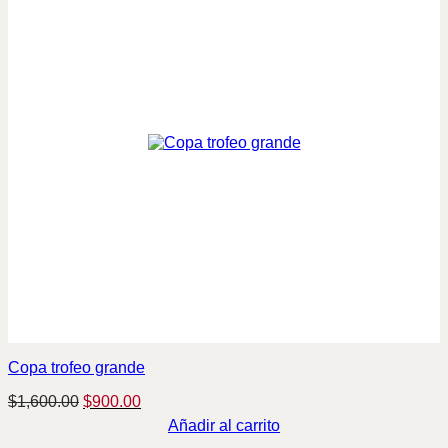
Copa trofeo grande
Original
Current
$
1,600.00
$
900.00
price
price
Añadir al carrito
was:
is: