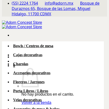
(55) 2224 1764
info@adorn.mx
Bosque de
Duraznos 65, Bosque de las Lomas, Miguel
Hidalgo, 11700 CDMX
Bowls / Centros de mesa
Cajas decorativas
Charolas
0
Accesorios decorativos
Floreros / Jarrones
Porta Libros / Libros
No hay productos en el carrito.
Velas decorativas
Volver a la tienda
Accesorios de mesa & baños