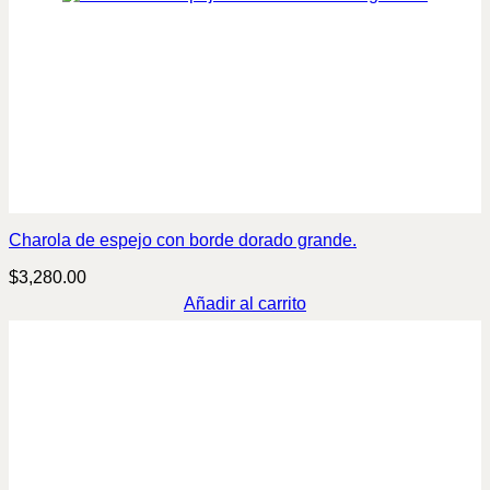
Charola de espejo con borde dorado grande.
$
3,280.00
Añadir al carrito