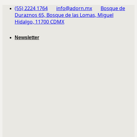
Skip
(55) 2224 1764
info@adorn.mx
Bosque de
to
Duraznos 65, Bosque de las Lomas, Miguel
content
Hidalgo, 11700 CDMX
Newsletter